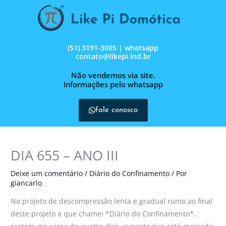
Ir
para
o
conteúdo
(51) 3191-3005 | whatsapp
contato@likepi.ind.br
Não vendemos via site.
Informações pelo whatsapp
fale conosco
DIA 655 – ANO III
Deixe um comentário
/
Diário do Confinamento
/ Por
giancarlo
No projeto de descompressão lenta e gradual rumo ao final
deste projeto a que chamei *Diário do Confinamento*,