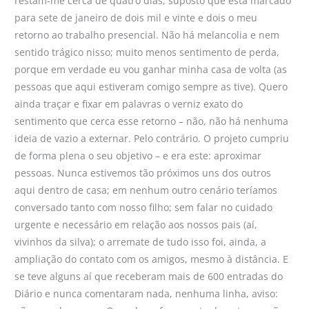
restam-me cerca de quatro dias, suposto que está marcado
para sete de janeiro de dois mil e vinte e dois o meu
retorno ao trabalho presencial. Não há melancolia e nem
sentido trágico nisso; muito menos sentimento de perda,
porque em verdade eu vou ganhar minha casa de volta (as
pessoas que aqui estiveram comigo sempre as tive). Quero
ainda traçar e fixar em palavras o verniz exato do
sentimento que cerca esse retorno – não, não há nenhuma
ideia de vazio a externar. Pelo contrário. O projeto cumpriu
de forma plena o seu objetivo – e era este: aproximar
pessoas. Nunca estivemos tão próximos uns dos outros
aqui dentro de casa; em nenhum outro cenário teríamos
conversado tanto com nosso filho; sem falar no cuidado
urgente e necessário em relação aos nossos pais (aí,
vivinhos da silva); o arremate de tudo isso foi, ainda, a
ampliação do contato com os amigos, mesmo à distância. E
se teve alguns aí que receberam mais de 600 entradas do
Diário e nunca comentaram nada, nenhuma linha, aviso: