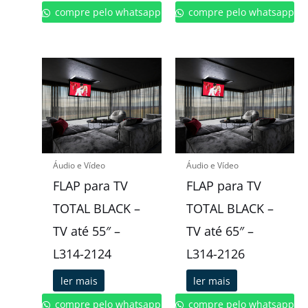
compre pelo whatsapp
compre pelo whatsapp
Áudio e Vídeo
Áudio e Vídeo
FLAP para TV
FLAP para TV
TOTAL BLACK –
TOTAL BLACK –
TV até 55″ –
TV até 65″ –
L314-2124
L314-2126
ler mais
ler mais
compre pelo whatsapp
compre pelo whatsapp