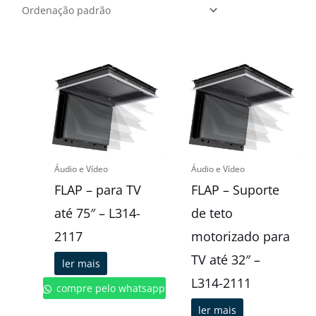
Áudio e Vídeo
Áudio e Vídeo
FLAP – para TV
FLAP – Suporte
até 75″ – L314-
de teto
2117
motorizado para
TV até 32″ –
ler mais
L314-2111
compre pelo whatsapp
ler mais