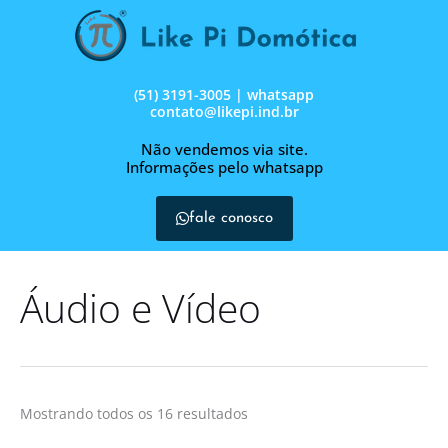
Ir
para
o
conteúdo
(51) 3191-3005 | whatsapp
contato@likepi.ind.br
Não vendemos via site.
Informações pelo whatsapp
fale conosco
Áudio e Vídeo
Mostrando todos os 16 resultados