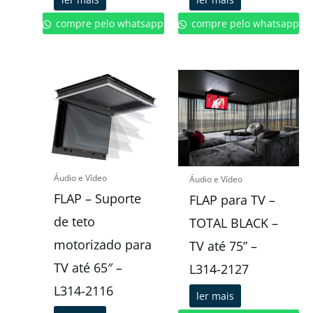
compre pelo whatsapp
compre pelo whatsapp
Áudio e Vídeo
Áudio e Vídeo
FLAP – Suporte
FLAP para TV –
de teto
TOTAL BLACK –
motorizado para
TV até 75” –
TV até 65″ –
L314-2127
L314-2116
ler mais