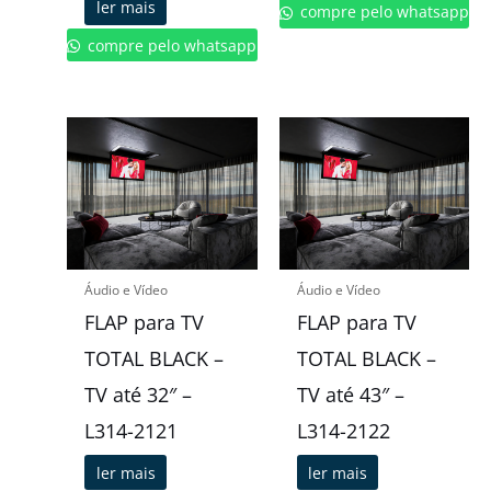
ler mais
compre pelo whatsapp
compre pelo whatsapp
Áudio e Vídeo
Áudio e Vídeo
FLAP para TV
FLAP para TV
TOTAL BLACK –
TOTAL BLACK –
TV até 32″ –
TV até 43″ –
L314-2121
L314-2122
ler mais
ler mais