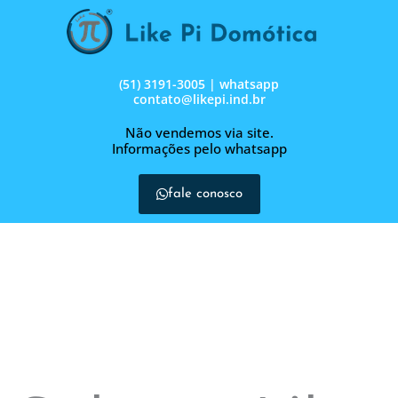
Ir
para
o
conteúdo
(51) 3191-3005 | whatsapp
contato@likepi.ind.br
Não vendemos via site.
Informações pelo whatsapp
fale conosco