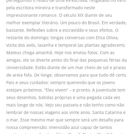
perseguindo o relato de uma ex-escrava, resgatado no livro
pela escritora mineira e transformado neste
impressionante romance. O século XIX diante de seu
melhor exemplar literário. Um pouco do Brasil. Em verdade,
bastante. Reflexões sobre a escravidão e seus efeitos. O
restante do domingo: longas conversas com Elisa Olívia,
visita dos avós, lasanha e temporal (as plantas agradecem).
Mateus chega amanhã. Hoje nos enviou fotos. Com as
amigas, ele se diverte antes do final das pequenas férias da
Universidade. Estão diante de um mar cheio de sol e praias
de areia fofa. De longe, observamos para que tudo dê certo.
Pais e seus cuidados: sempre querendo que os jovens
estejam próximos. “Eles vivem” – e pronto. A juventude tem
seus desenhos, batidas próprias e uma pegada cada vez
mais longe de nós. Vejo seu passeio e não tenho como não
lembrar de nossas viagens aos vinte anos. Santa Catarina e
o mar. Esse mesmo mar que sempre será um desafio para
nossa compreensão: imensidão azul capaz de tantos