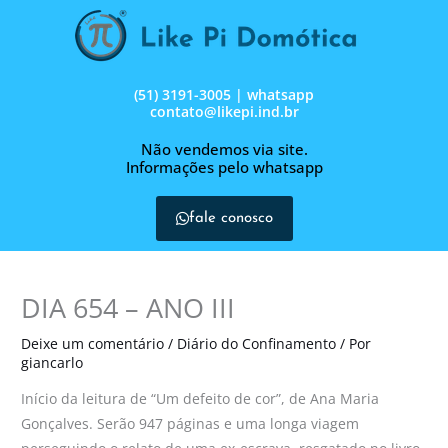
Ir
para
o
conteúdo
(51) 3191-3005 | whatsapp
contato@likepi.ind.br
Não vendemos via site.
Informações pelo whatsapp
fale conosco
DIA 654 – ANO III
Deixe um comentário
/
Diário do Confinamento
/ Por
giancarlo
Início da leitura de “Um defeito de cor”, de Ana Maria
Gonçalves. Serão 947 páginas e uma longa viagem