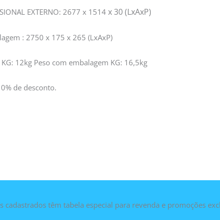
x 30 (LxAxP)
SIONAL EXTERNO: 2677 x 1514
agem : 2750 x 175 x 265 (LxAxP)
 KG: 12kg Peso com embalagem KG: 16,5kg
10% de desconto.
as cadastrados têm tabela especial para revenda e promoções exc