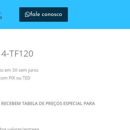
.
fale conosco
p
14-TF120
ito em 3X sem juros
 com PIX ou TED
 RECEBEM TABELA DE PREÇOS ESPECIAL PARA
obre valores/entrega