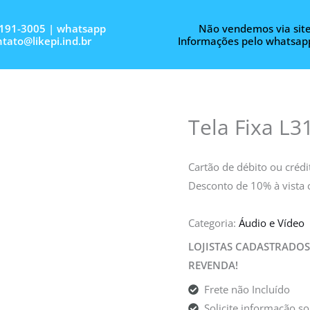
3191-3005 | whatsapp
Não vendemos via site
tato@likepi.ind.br
Informações pelo whatsap
Tela Fixa L3
Cartão de débito ou créd
Desconto de 10% à vista
Categoria:
Áudio e Vídeo
LOJISTAS CADASTRADOS
REVENDA!
Frete não Incluído
Solicite informação s