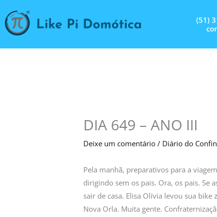
Ir
para
(51) 
con
o
conteúdo
DIA 649 – ANO III
Deixe um comentário
/
Diário do Conf
Pela manhã, preparativos para a viagem 
dirigindo sem os pais. Ora, os pais. Se
sair de casa. Elisa Olívia levou sua bik
Nova Orla. Muita gente. Confraternização