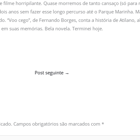
le filme horripilante. Quase morremos de tanto cansaço (só para r
 dois anos sem fazer esse longo percurso até o Parque Marinha. 
do. “Voo cego”, de Fernando Borges, conta a história de Atilano
 em suas memórias. Bela novela. Terminei hoje.
Post seguinte
→
icado.
Campos obrigatórios são marcados com
*