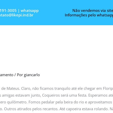
3191-3005 | whatsapp
Não vendemos via site
tato@likepi.ind.br
Informações pelo whatsap
inamento
/ Por
giancarlo
de Mateus. Claro, não ficamos tranquilo até ele chegar em Flori
 as amigas estavam junto, Coqueiros será uma festa. Esperamos a
e zero quilômetro. Fomos pedalar pela beira do rio e aproveitamos
. Outros atirados pelos recantos. Até capoeira estava rolando. Na