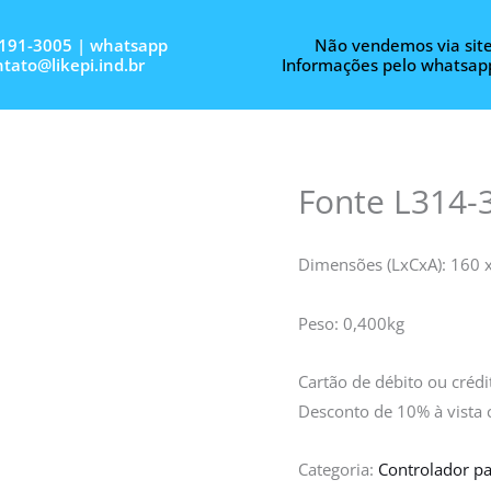
3191-3005 | whatsapp
Não vendemos via site
tato@likepi.ind.br
Informações pelo whatsap
Fonte L314-
Dimensões (LxCxA): 160
Peso: 0,400kg
Cartão de débito ou créd
Desconto de 10% à vista
Categoria:
Controlador pa