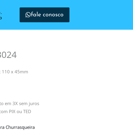
.
fale conosco
p
3024
 x 110 x 45mm
ito em 3X sem juros
 com PIX ou TED
ra Churrasqueira