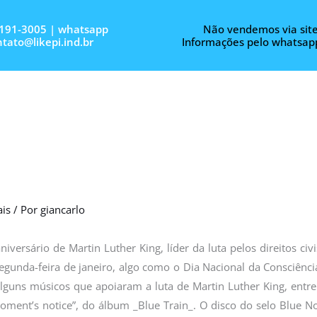
3191-3005 | whatsapp
Não vendemos via site
tato@likepi.ind.br
Informações pelo whatsap
ais
/ Por
giancarlo
iversário de Martin Luther King, líder da luta pelos direitos c
egunda-feira de janeiro, algo como o Dia Nacional da Consciênci
alguns músicos que apoiaram a luta de Martin Luther King, entre
ment’s notice”, do álbum _Blue Train_. O disco do selo Blue Note