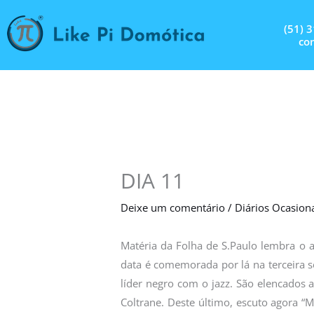
Ir
para
(51) 
con
o
conteúdo
DIA 11
Deixe um comentário
/
Diários Ocasion
Matéria da Folha de S.Paulo lembra o an
data é comemorada por lá na terceira s
líder negro com o jazz. São elencados 
Coltrane. Deste último, escuto agora “Mo